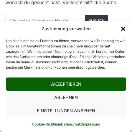
wonach du gesucht hast. Vielleicht hilft die Suche.
Zustimmung verwalten
Um dir ein optimales Erlebnis zu bieten, verwenden wir Technologien wie
Cookies, um Geräteinformationen zu speichern und/oder darauf
zuzugreifen. Wenn du diesen Technologien zustimmst, können wir Daten
DATENSCHUTZ
IMPRESSUM
KONTAKT
NEWSLETTER
wie das Surfverhalten oder eindeutige IDs auf dieser Website verarbeiten.
Wenn du deine Zustimmung nicht erteilst oder zurückziehst, können
ARBEITE MIT MIR!
COOKIE-RICHTLINIE (EU)
bestimmte Merkmale und Funktionen beeinträchtigt werden.
AKZEPTIEREN
COPYRIGHT © 2026 THEVEGANMONSTER.DE | PRÄSENTIERT VON
WORDPRESS.
FOODICA WORDPRESS-THEME VON
WPZOOM.
ABLEHNEN
EINSTELLUNGEN ANSEHEN
Cookie-Richtlinie
Datenschutz
Impressum