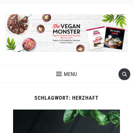
VEGANE UND GLUTENFREIE KOCH- UND BACKREZEPTE MIT
VIELEN OPTIONEN OHNE ÖL UND OHNE KRISTALLZUCKER
MENU
SCHLAGWORT:
HERZHAFT