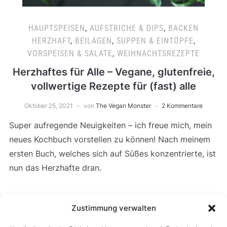
HAUPTSPEISEN
,
AUFSTRICHE & DIPS
,
BACKEN
HERZHAFT
,
BEILAGEN
,
SUPPEN & EINTÖPFE
,
VORSPEISEN & SALATE
,
WEIHNACHTSREZEPTE
Herzhaftes für Alle – Vegane, glutenfreie,
vollwertige Rezepte für (fast) alle
Oktober 25, 2021
von
The Vegan Monster
2 Kommentare
Super aufregende Neuigkeiten – ich freue mich, mein
neues Kochbuch vorstellen zu können! Nach meinem
ersten Buch, welches sich auf Süßes konzentrierte, ist
nun das Herzhafte dran.
Zustimmung verwalten
WEITERLESEN