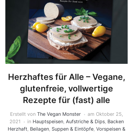
Herzhaftes für Alle – Vegane,
glutenfreie, vollwertige
Rezepte für (fast) alle
Erstellt von
The Vegan Monster
am
Oktober 25,
2021
in
Hauptspeisen
,
Aufstriche & Dips
,
Backen
Herzhaft
,
Beilagen
,
Suppen & Eintöpfe
,
Vorspeisen &