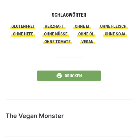
SCHLAGWÖRTER
GLUTENFREI
HERZHAFT
OHNE EI
OHNE FLEISCH
OHNE HEFE
OHNE NÜSSE
OHNE ÖL
OHNE SOJA
OHNE TOMATE
VEGAN
DRUCKEN
The Vegan Monster