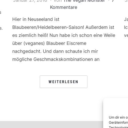
Kommentare
s
Hier in Neuseeland ist
J
Blaubeeren/Heidelbeeren-Saison! Außerdem ist
I
e.
es ziemlich heiß! Nun habe ich schon eine Weile
v
über (veganes) Blaubeer Eiscreme
nachgedacht. Und dann schaute ich mir
mögliche Geschmackskombinationen an
WEITERLESEN
Um dir ein 
Geräteinfor
Technologie