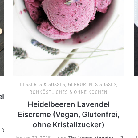
DESSERTS & SÜSSES
,
GEFRORENES SÜSSES
,
ROHKÖSTLICHES & OHNE KOCHEN
el
Heidelbeeren Lavendel
Eiscreme (Vegan, Glutenfrei,
ohne Kristallzucker)
0
Januar 27, 2016
von
The Vegan Monster
7
J