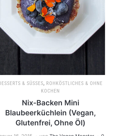
DESSERTS & SÜSSES
,
ROHKÖSTLICHES & OHNE
KOCHEN
Nix-Backen Mini
Blaubeerküchlein (Vegan,
Glutenfrei, Ohne Öl)
anuar 16, 2015
von
The Vegan Monster
0