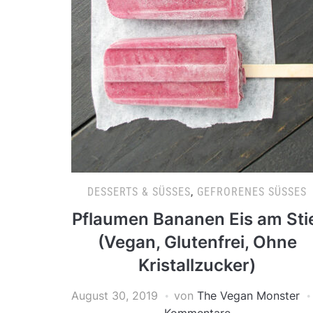
DESSERTS & SÜSSES
,
GEFRORENES SÜSSES
Pflaumen Bananen Eis am Sti
(Vegan, Glutenfrei, Ohne
Kristallzucker)
August 30, 2019
von
The Vegan Monster
Kommentare