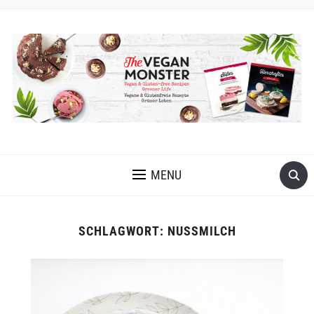
VEGANE UND GLUTENFREIE KOCH- UND BACKREZEPTE MIT
VIELEN OPTIONEN OHNE ÖL UND OHNE KRISTALLZUCKER
MENU
SCHLAGWORT:
NUSSMILCH