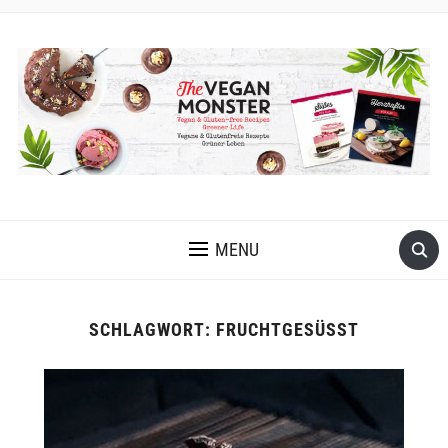
VEGANE UND GLUTENFREIE KOCH- UND BACKREZEPTE MIT
VIELEN OPTIONEN OHNE ÖL UND OHNE KRISTALLZUCKER
MENU
SCHLAGWORT:
FRUCHTGESÜSST