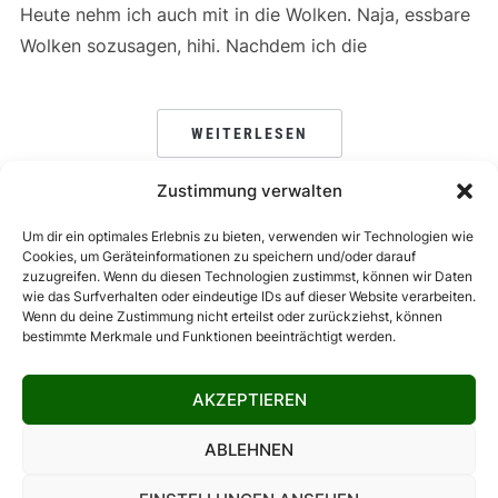
Heute nehm ich auch mit in die Wolken. Naja, essbare
Wolken sozusagen, hihi. Nachdem ich die
WEITERLESEN
Zustimmung verwalten
Um dir ein optimales Erlebnis zu bieten, verwenden wir Technologien wie
SEITENNUMMERIERUNG
Cookies, um Geräteinformationen zu speichern und/oder darauf
1
2
3
…
13
← ZURÜCK
WEITER →
zuzugreifen. Wenn du diesen Technologien zustimmst, können wir Daten
DER
wie das Surfverhalten oder eindeutige IDs auf dieser Website verarbeiten.
BEITRÄGE
Wenn du deine Zustimmung nicht erteilst oder zurückziehst, können
bestimmte Merkmale und Funktionen beeinträchtigt werden.
DATENSCHUTZ
IMPRESSUM
KONTAKT
NEWSLETTER
AKZEPTIEREN
ARBEITE MIT MIR!
COOKIE-RICHTLINIE (EU)
ABLEHNEN