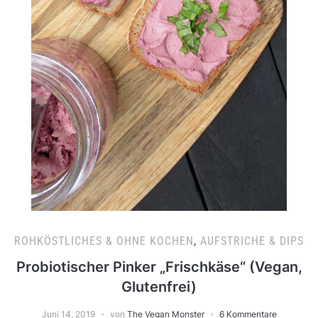
ROHKÖSTLICHES & OHNE KOCHEN
,
AUFSTRICHE & DIPS
Probiotischer Pinker „Frischkäse“ (Vegan,
Glutenfrei)
Juni 14, 2019
von
The Vegan Monster
6 Kommentare