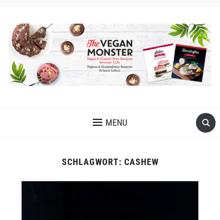
VEGANE UND GLUTENFREIE KOCH- UND BACKREZEPTE MIT
VIELEN OPTIONEN OHNE ÖL UND OHNE KRISTALLZUCKER
MENU
SCHLAGWORT:
CASHEW