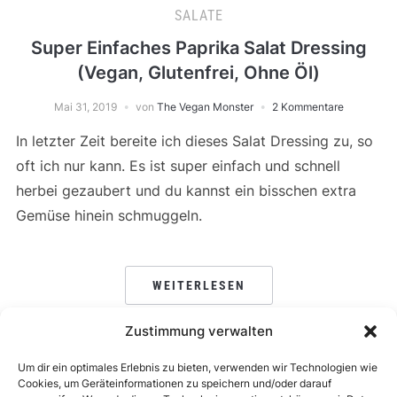
SALATE
Super Einfaches Paprika Salat Dressing
(Vegan, Glutenfrei, Ohne Öl)
Mai 31, 2019
von
The Vegan Monster
2 Kommentare
In letzter Zeit bereite ich dieses Salat Dressing zu, so
oft ich nur kann. Es ist super einfach und schnell
herbei gezaubert und du kannst ein bisschen extra
Gemüse hinein schmuggeln.
WEITERLESEN
Zustimmung verwalten
Um dir ein optimales Erlebnis zu bieten, verwenden wir Technologien wie
SEITENNUMMERIERUNG
Cookies, um Geräteinformationen zu speichern und/oder darauf
1
2
…
7
WEITER →