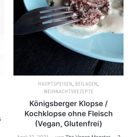
HAUPTSPEISEN
,
BEILAGEN
,
WEIHNACHTSREZEPTE
Königsberger Klopse /
Kochklopse ohne Fleisch
5
(Vegan, Glutenfrei)
April 12, 2021
von
The Vegan Monster
2